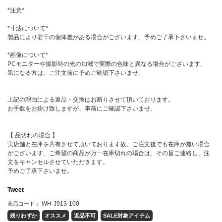
*注意*
*寸法について*
製品により若干の個体差がある場合がございます。予めご了承下さいませ。
*画像について*
PCモニターや撮影時の光の加減で実際の色味と異なる場合がございます。
気になる方は、ご注文前に予めご確認下さいませ。
上記の理由による返品・交換はお断りさせて頂いております。
お手数をお掛け致しますが、事前にご確認下さいませ。
【 品切れの場合 】
実店舗と在庫を共有させて頂いております故、ご注文後でも在庫が無い場合
がございます。ご希望の商品が万一在庫切れの場合は、その旨ご連絡し、注
文をキャンセルさせていただきます。
予めご了承下さいませ。
Tweet
WH-J913-100
商品コード：
残りわずか
オススメ
返品不可
SALE対象アイテム