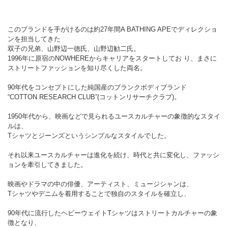
このブランドを手がけるのは約27年間A BATHING APEでディレクショ
ンを担当してきた
双子の兄弟、山野辺一徳氏、山野辺勧二氏。
1996年に原宿のNOWHEREからキャリアをスタートしてお り、まさに
ストリートファッションを知り尽くした両名。
90年代をコンセプトにした純国産のブランクボディブランド
“COTTON RESEARCH CLUB”(コットンリサーチクラブ)。
1950年代から、映画などで見られるユースカルチャーの象徴的なスタイ
ルは、
Tシャツとジーンズというシンプルなスタイルでした。
それ以来ユースカルチャーは進化を続け、時代と共に変化し、ファッシ
ョンを牽引してきました。
映画やドラマの中の俳優、アーティスト、ミュージシャンは、
Tシャツやデニムを着用することで独自のスタイルを確立し、
90年代に流行したヘビーウェイトTシャツはストリートカルチャーの象
徴となり、