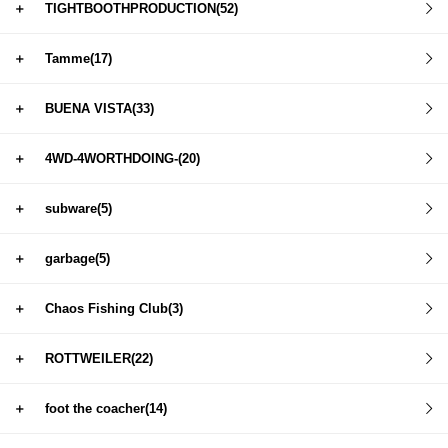
＋
TIGHTBOOTHPRODUCTION(52)
＋
Tamme(17)
＋
BUENA VISTA(33)
＋
4WD-4WORTHDOING-(20)
＋
subware(5)
＋
garbage(5)
＋
Chaos Fishing Club(3)
＋
ROTTWEILER(22)
＋
foot the coacher(14)