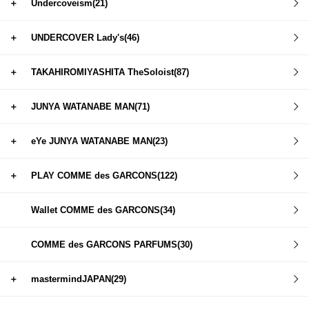
＋
Undercoveism(21)
＋
UNDERCOVER Lady's(46)
＋
TAKAHIROMIYASHITA TheSoloist(87)
＋
JUNYA WATANABE MAN(71)
＋
eYe JUNYA WATANABE MAN(23)
＋
PLAY COMME des GARCONS(122)
Wallet COMME des GARCONS(34)
COMME des GARCONS PARFUMS(30)
＋
mastermindJAPAN(29)