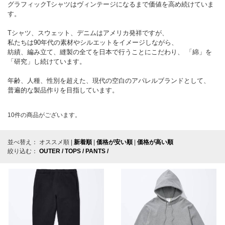
グラフィックTシャツはヴィンテージになるまで価値を高め続けていま
す。
Tシャツ、スウェット、デニムはアメリカ発祥ですが、
私たちは90年代の素材やシルエットをイメージしながら、
紡績、編み立て、縫製の全てを日本で行うことにこだわり、 「綿」を
「研究」し続けています。
年齢、人種、性別を超えた、現代の空白のアパレルブランドとして、
普遍的な製品作りを目指しています。
10
件の商品がございます。
並べ替え：
オススメ順
|
新着順
|
価格が安い順
|
価格が高い順
絞り込む：
OUTER /
TOPS /
PANTS /