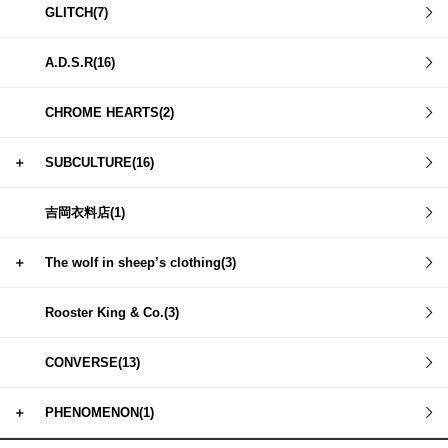
GLITCH(7)
A.D.S.R(16)
CHROME HEARTS(2)
＋
SUBCULTURE(16)
吉岡衣料店(1)
＋
The wolf in sheep’s clothing(3)
Rooster King & Co.(3)
CONVERSE(13)
＋
PHENOMENON(1)