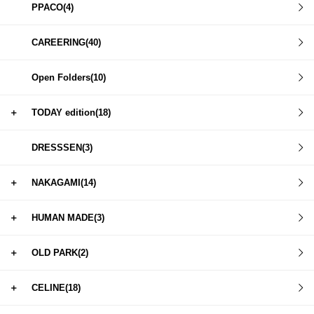
PPACO(4)
CAREERING(40)
Open Folders(10)
＋
TODAY edition(18)
DRESSSEN(3)
＋
NAKAGAMI(14)
＋
HUMAN MADE(3)
＋
OLD PARK(2)
＋
CELINE(18)