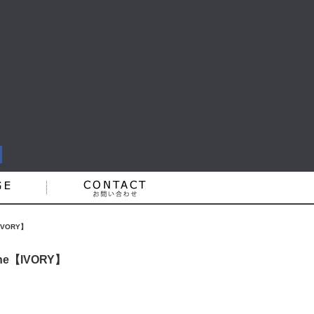
IVORY】
ne【IVORY】