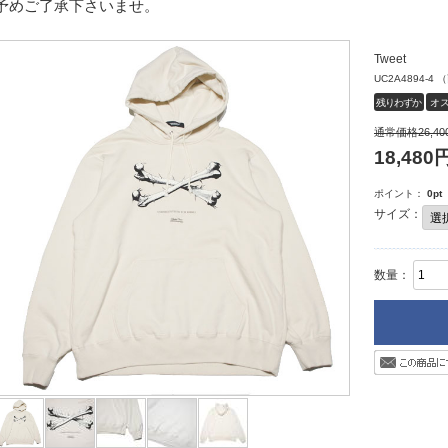
予めご了承下さいませ。
Tweet
UC2A4894-4
（
残りわずか
オ
通常価格
26,40
18,480
円
ポイント：
0
pt
サイズ：
数量：