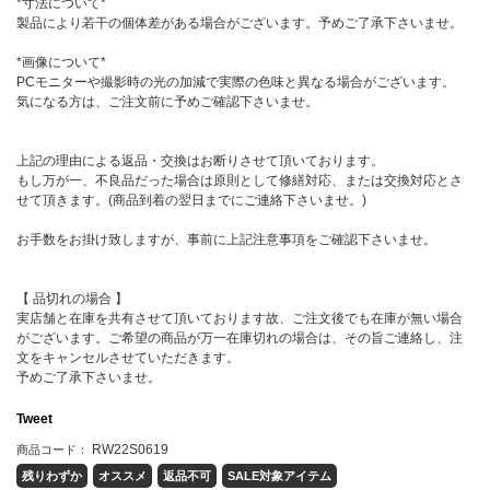
*寸法について*
製品により若干の個体差がある場合がございます。予めご了承下さいませ。
*画像について*
PCモニターや撮影時の光の加減で実際の色味と異なる場合がございます。
気になる方は、ご注文前に予めご確認下さいませ。
上記の理由による返品・交換はお断りさせて頂いております。
もし万が一、不良品だった場合は原則として修繕対応、または交換対応とさ
せて頂きます。(商品到着の翌日までにご連絡下さいませ。)
お手数をお掛け致しますが、事前に上記注意事項をご確認下さいませ。
【 品切れの場合 】
実店舗と在庫を共有させて頂いております故、ご注文後でも在庫が無い場合
がございます。ご希望の商品が万一在庫切れの場合は、その旨ご連絡し、注
文をキャンセルさせていただきます。
予めご了承下さいませ。
Tweet
RW22S0619
商品コード：
残りわずか
オススメ
返品不可
SALE対象アイテム