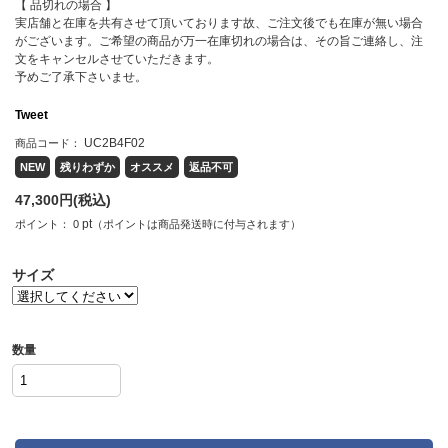
【 品切れの場合 】
実店舗と在庫を共有させて頂いております故、ご注文後でも在庫が無い場合
がございます。ご希望の商品が万一在庫切れの場合は、その旨ご連絡し、注
文をキャンセルさせていただきます。
予めご了承下さいませ。
Tweet
UC2B4F02
商品コード：
NEW
残りわずか
オススメ
返品不可
47,300
円(税込)
pt
ポイント：
0
（ポイントは商品発送時に付与されます）
サイズ
数量