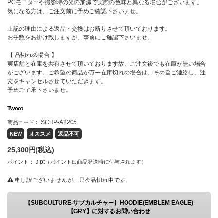
PCモニターや撮影時の光の加減で実際の色味と異なる場合がございます。
気になる方は、ご注文前に予めご確認下さいませ。
上記の理由による返品・交換はお断りさせて頂いております。
お手数をお掛け致しますが、事前にご確認下さいませ。
【 品切れの場合 】
実店舗と在庫を共有させて頂いております故、ご注文後でも在庫が無い場合
がございます。ご希望の商品が万一在庫切れの場合は、その旨ご連絡し、注
文をキャンセルさせていただきます。
予めご了承下さいませ。
Tweet
SCHP-A2205
商品コード：
NEW
オススメ
返品不可
25,300
円(税込)
pt
ポイント：
0
（ポイントは商品発送時に付与されます）
申し訳ございませんが、只今品切れ中です。
【SUBCULTURE-サブカルチャー】HOODIE(EMBLEM EAGLE)
【GRY】に対するお問い合わせ