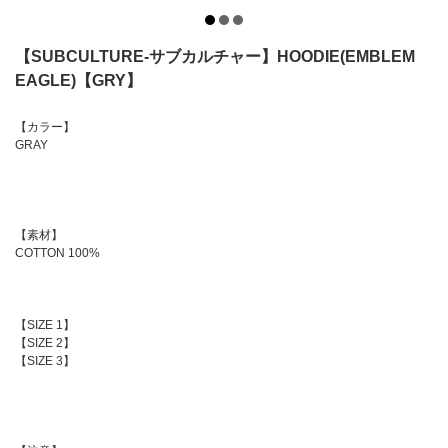
【SUBCULTURE-サブカルチャー】HOODIE(EMBLEM
EAGLE)【GRY】
【カラー】
GRAY
【素材】
COTTON 100%
【SIZE 1】
【SIZE 2】
【SIZE 3】