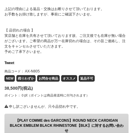
上記の理由による返品・交換はお断りさせて頂いております。
お手数をお掛け致しますが、事前にご確認下さいませ。
【 品切れの場合 】
実店舗と在庫を共有させて頂いております故、ご注文後でも在庫が無い場合
がございます。ご希望の商品が万一在庫切れの場合は、その旨ご連絡し、注
文をキャンセルさせていただきます。
予めご了承下さいませ。
Tweet
AX-N805
商品コード：
NEW
残りわずか
お問合せ商品
オススメ
返品不可
38,500
円(税込)
pt
ポイント：
0
（ポイントは商品発送時に付与されます）
申し訳ございませんが、只今品切れ中です。
【PLAY COMME des GARCONS】ROUND NECK CARDIGAN
BLACK EMBLEM BLACK RHINESTONE【BLK】に対するお問い合わ
せ