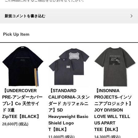
この商品に対するご感想をぜひお寄せください。
新規コメントを書き込む
Pick Up Item
【UNDERCOVER
【STANDARD
【INSONNIA
PRE-アンダーカバー
CALIFORNIA-スタン
PROJECTS-インソ
プレ】Co 天竺サイ
ダード カリフォルニ
ニアプロジェクト】
ド 3連
ア】SD
JOY DIVISION
ZipTEE【BLACK】
Heavyweight Basic
LOVE WILL TELL
Shield Logo
US APART
28,600円 (税込)
T【BLK】
TEE【BLK】
11,000円 (税込)
14,300円 (税込)