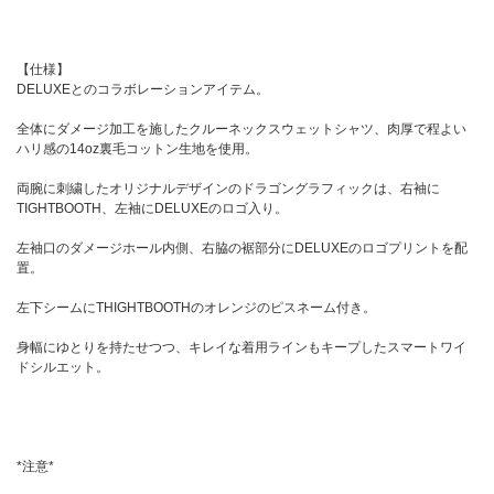
【仕様】
DELUXEとのコラボレーションアイテム。
全体にダメージ加工を施したクルーネックスウェットシャツ、肉厚で程よい
ハリ感の14oz裏毛コットン生地を使用。
両腕に刺繍したオリジナルデザインのドラゴングラフィックは、右袖に
TIGHTBOOTH、左袖にDELUXEのロゴ入り。
左袖口のダメージホール内側、右脇の裾部分にDELUXEのロゴプリントを配
置。
左下シームにTHIGHTBOOTHのオレンジのピスネーム付き。
身幅にゆとりを持たせつつ、キレイな着用ラインもキープしたスマートワイ
ドシルエット。
*注意*