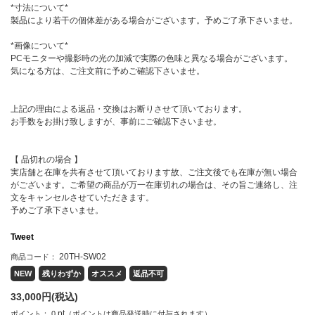
*寸法について*
製品により若干の個体差がある場合がございます。予めご了承下さいませ。
*画像について*
PCモニターや撮影時の光の加減で実際の色味と異なる場合がございます。
気になる方は、ご注文前に予めご確認下さいませ。
上記の理由による返品・交換はお断りさせて頂いております。
お手数をお掛け致しますが、事前にご確認下さいませ。
【 品切れの場合 】
実店舗と在庫を共有させて頂いております故、ご注文後でも在庫が無い場合
がございます。ご希望の商品が万一在庫切れの場合は、その旨ご連絡し、注
文をキャンセルさせていただきます。
予めご了承下さいませ。
Tweet
20TH-SW02
商品コード：
NEW
残りわずか
オススメ
返品不可
33,000
円(税込)
pt
ポイント：
0
（ポイントは商品発送時に付与されます）