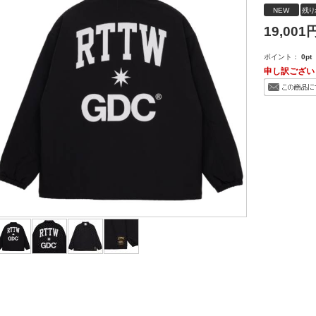
NEW
残り
19,001
円
ポイント：
0
pt
申し訳ござい