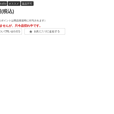
わずか
オススメ
返品不可
(税込)
（ポイントは商品発送時に付与されます）
ませんが、只今品切れ中です。