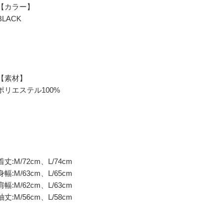
【カラー】
BLACK
【素材】
ポリエステル100%
着丈:M/72cm、L/74cm
身幅:M/63cm、L/65cm
肩幅:M/62cm、L/63cm
袖丈:M/56cm、L/58cm