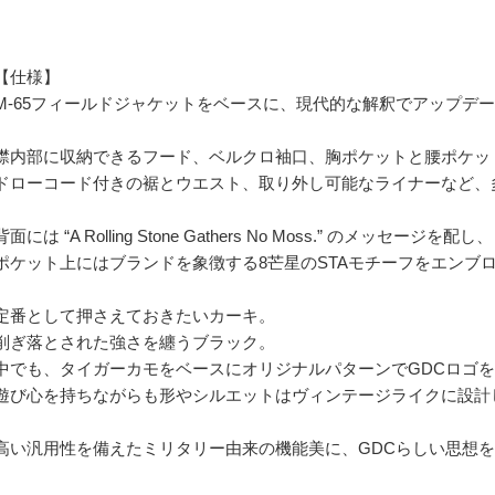
【仕様】
M-65フィールドジャケットをベースに、現代的な解釈でアップデ
襟内部に収納できるフード、ベルクロ袖口、胸ポケットと腰ポケッ
ドローコード付きの裾とウエスト、取り外し可能なライナーなど、
背面には “A Rolling Stone Gathers No Moss.” のメッセージを配し、
ポケット上にはブランドを象徴する8芒星のSTAモチーフをエンブ
定番として押さえておきたいカーキ。
削ぎ落とされた強さを纏うブラック。
中でも、タイガーカモをベースにオリジナルパターンでGDCロゴ
遊び心を持ちながらも形やシルエットはヴィンテージライクに設計
高い汎用性を備えたミリタリー由来の機能美に、GDCらしい思想