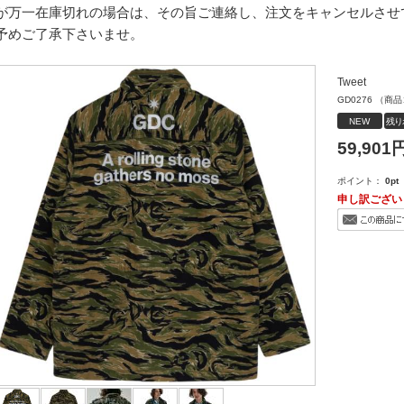
が万一在庫切れの場合は、その旨ご連絡し、注文をキャンセルさせ
予めご了承下さいませ。
Tweet
GD0276
（商品
NEW
残り
59,901
円
ポイント：
0
pt
申し訳ござい