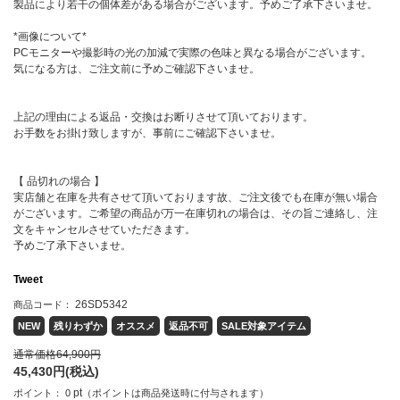
製品により若干の個体差がある場合がございます。予めご了承下さいませ。
*画像について*
PCモニターや撮影時の光の加減で実際の色味と異なる場合がございます。
気になる方は、ご注文前に予めご確認下さいませ。
上記の理由による返品・交換はお断りさせて頂いております。
お手数をお掛け致しますが、事前にご確認下さいませ。
【 品切れの場合 】
実店舗と在庫を共有させて頂いております故、ご注文後でも在庫が無い場合
がございます。ご希望の商品が万一在庫切れの場合は、その旨ご連絡し、注
文をキャンセルさせていただきます。
予めご了承下さいませ。
Tweet
26SD5342
商品コード：
NEW
残りわずか
オススメ
返品不可
SALE対象アイテム
通常価格
64,900
円
45,430
円(税込)
pt
ポイント：
0
（ポイントは商品発送時に付与されます）