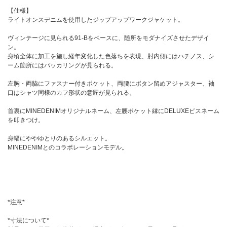
【仕様】
ライトオンスデニムを使用したジップアップワークジャケット。
ヴィンテージに見られる91-Bをベースに、随所をモダナイズさせたデザイ
ン。
身頃全体に加工を施し経年変化した色落ちを表現、肘内側にはハチノス、シ
ーム箇所にはパッカリングが見られる。
左胸・両脇にファスナー付きポケット、両腰にボタン留めアジャスター、袖
口はシャツ同様のカフ形状の意匠が見られる。
首裏にMINEDENIMオリジナルネーム、左腰ポケット縁にDELUXEピスネーム
を叩きつけ。
身幅にややゆとりのあるシルエット。
MINEDENIMとのコラボレーションモデル。
*注意*
*寸法について*