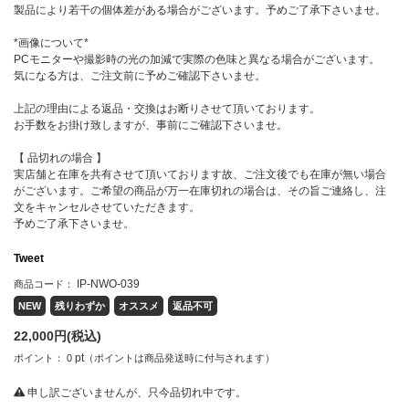
製品により若干の個体差がある場合がございます。予めご了承下さいませ。
*画像について*
PCモニターや撮影時の光の加減で実際の色味と異なる場合がございます。
気になる方は、ご注文前に予めご確認下さいませ。
上記の理由による返品・交換はお断りさせて頂いております。
お手数をお掛け致しますが、事前にご確認下さいませ。
【 品切れの場合 】
実店舗と在庫を共有させて頂いております故、ご注文後でも在庫が無い場合
がございます。ご希望の商品が万一在庫切れの場合は、その旨ご連絡し、注
文をキャンセルさせていただきます。
予めご了承下さいませ。
Tweet
IP-NWO-039
商品コード：
NEW
残りわずか
オススメ
返品不可
22,000
円(税込)
pt
ポイント：
0
（ポイントは商品発送時に付与されます）
申し訳ございませんが、只今品切れ中です。