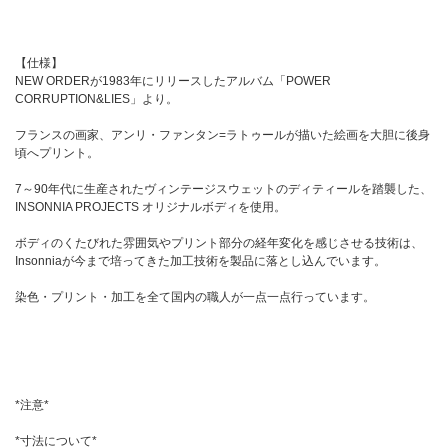
【仕様】
NEW ORDERが1983年にリリースしたアルバム「POWER
CORRUPTION&LIES」より。
フランスの画家、アンリ・ファンタン=ラトゥールが描いた絵画を大胆に後身
頃へプリント。
7～90年代に生産されたヴィンテージスウェットのディティールを踏襲した、
INSONNIA PROJECTS オリジナルボディを使用。
ボディのくたびれた雰囲気やプリント部分の経年変化を感じさせる技術は、
Insonniaが今まで培ってきた加工技術を製品に落とし込んでいます。
染色・プリント・加工を全て国内の職人が一点一点行っています。
*注意*
*寸法について*