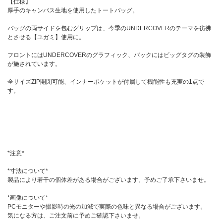
【仕様】
厚手のキャンバス生地を使用したトートバッグ。
バッグの両サイドを包むグリップは、今季のUNDERCOVERのテーマを彷彿
とさせる【ユガミ】使用に。
フロントにはUNDERCOVERのグラフィック、バックにはビッグタグの装飾
が施されています。
全サイズZIP開閉可能、インナーポケットが付属して機能性も充実の1点で
す。
*注意*
*寸法について*
製品により若干の個体差がある場合がございます。予めご了承下さいませ。
*画像について*
PCモニターや撮影時の光の加減で実際の色味と異なる場合がございます。
気になる方は、ご注文前に予めご確認下さいませ。