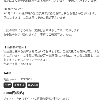
製品により若干の個体差がある場合がございます。予めご了承下さいませ。
*画像について*
PCモニターや撮影時の光の加減で実際の色味と異なる場合がございます。
気になる方は、ご注文前に予めご確認下さいませ。
上記の理由による返品・交換はお断りさせて頂いております。
お手数をお掛け致しますが、事前にご確認下さいませ。
【 品切れの場合 】
実店舗と在庫を共有させて頂いております故、ご注文後でも在庫が無い場合
がございます。ご希望の商品が万一在庫切れの場合は、その旨ご連絡し、注
文をキャンセルさせていただきます。
予めご了承下さいませ。
Tweet
UCZ5801
商品コード：
NEW
オススメ
返品不可
8,800
円(税込)
pt
ポイント：
0
（ポイントは商品発送時に付与されます）