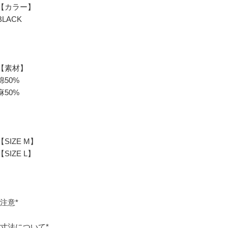
【カラー】
BLACK
【素材】
綿50%
麻50%
【SIZE M】
【SIZE L】
*注意*
*寸法について*