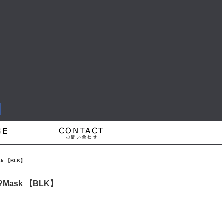
sk 【BLK】
?Mask 【BLK】