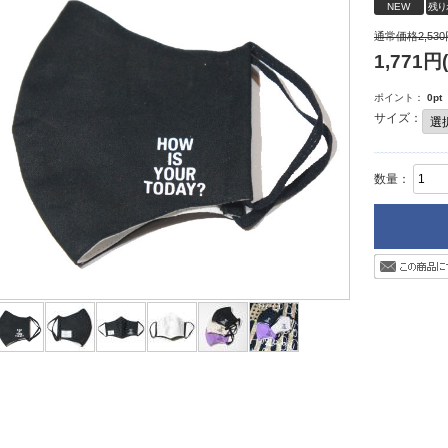
NEW
残り
通常価格
2,530
1,771
円
ポイント：
0
pt
サイズ：
数量：