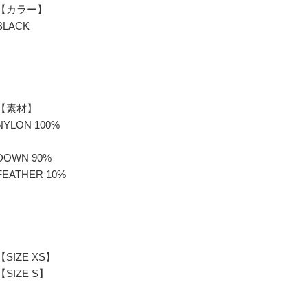
【カラー】
BLACK
【素材】
NYLON 100%
DOWN 90%
FEATHER 10%
【SIZE XS】
【SIZE S】