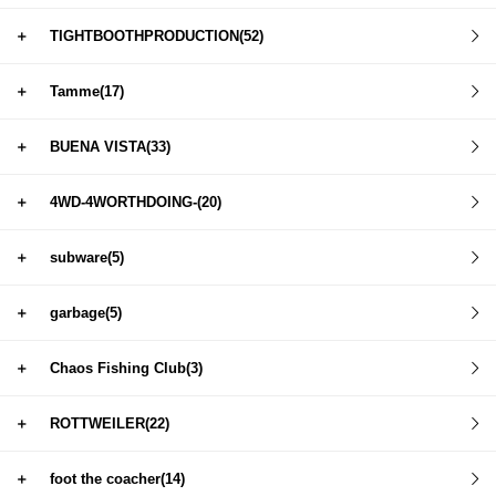
＋
TIGHTBOOTHPRODUCTION(52)
＋
Tamme(17)
＋
BUENA VISTA(33)
＋
4WD-4WORTHDOING-(20)
＋
subware(5)
＋
garbage(5)
＋
Chaos Fishing Club(3)
＋
ROTTWEILER(22)
＋
foot the coacher(14)