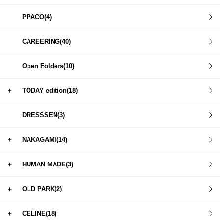
PPACO(4)
CAREERING(40)
Open Folders(10)
＋
TODAY edition(18)
DRESSSEN(3)
＋
NAKAGAMI(14)
＋
HUMAN MADE(3)
＋
OLD PARK(2)
＋
CELINE(18)