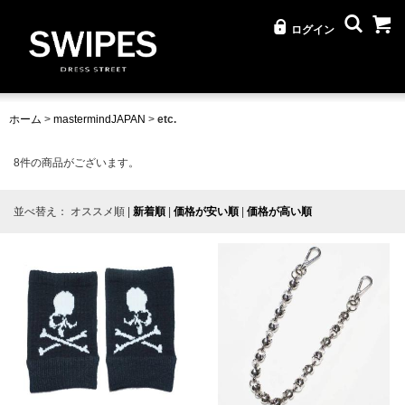
ログイン
ホーム
>
mastermindJAPAN
>
etc.
8
件の商品がございます。
並べ替え：
オススメ順
|
新着順
|
価格が安い順
|
価格が高い順