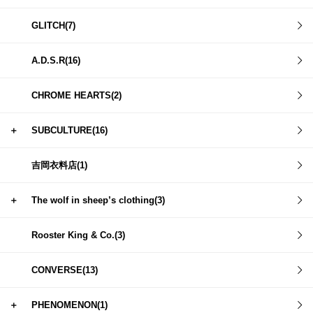
GLITCH(7)
A.D.S.R(16)
CHROME HEARTS(2)
＋
SUBCULTURE(16)
吉岡衣料店(1)
＋
The wolf in sheep’s clothing(3)
Rooster King & Co.(3)
CONVERSE(13)
＋
PHENOMENON(1)