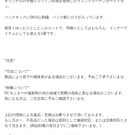
オリジナルの平織りコットン生地を使用したウィンドウペーンカーディガ
ン。
バックネックにSKULL刺繍、バック裾にロゴが入っています。
程良くゆったりとしたシルエットで、羽織りとしてはもちろん、インナーア
イテムとしても使える1着です。
*注意*
*寸法について*
製品により若干の個体差がある場合がございます。予めご了承下さいませ。
*画像について*
PCモニターや撮影時の光の加減で実際の色味と異なる場合がございます。
気になる方は、ご注文前に予めご確認下さいませ。
上記の理由による返品・交換はお断りさせて頂いております。
もし万が一、不良品だった場合は原則として修繕対応、または交換対応とさ
せて頂きます。(商品到着の翌日までにご連絡下さいませ。)