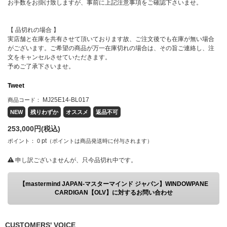
お手数をお掛け致しますが、事前に上記注意事項をご確認下さいませ。
【 品切れの場合 】
実店舗と在庫を共有させて頂いております故、ご注文後でも在庫が無い場合
がございます。ご希望の商品が万一在庫切れの場合は、その旨ご連絡し、注
文をキャンセルさせていただきます。
予めご了承下さいませ。
Tweet
MJ25E14-BL017
商品コード：
NEW
残りわずか
オススメ
返品不可
253,000
円(税込)
pt
ポイント：
0
（ポイントは商品発送時に付与されます）
申し訳ございませんが、只今品切れ中です。
【mastermind JAPAN-マスターマインド ジャパン】WINDOWPANE
CARDIGAN【OLV】に対するお問い合わせ
CUSTOMERS' VOICE