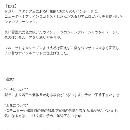
【仕様】
ドジャースタジアムにある印象的な6角形のサインボードに、
ニューボヘミアサインロゴを落とし込んだスタジアムロゴパッチを使用した
シャンブレーシャツ。
良い雰囲気に色の抜けたヴィンテージのシャンブレーシャツをイメージし
色の抜け具合、アタリ感などを再現。
シルエットを今シーズンより丈感は変えずに幅をワンサイズ大きく変更し、
より着やすいシルエットに仕上げました。
*注意*
*寸法について*
製品により若干の個体差がある場合がございます。予めご了承下さいませ。
*画像について*
PCモニターや撮影時の光の加減で実際の色味と異なる場合がございます。
気になる方は、ご注文前に予めご確認下さいませ。