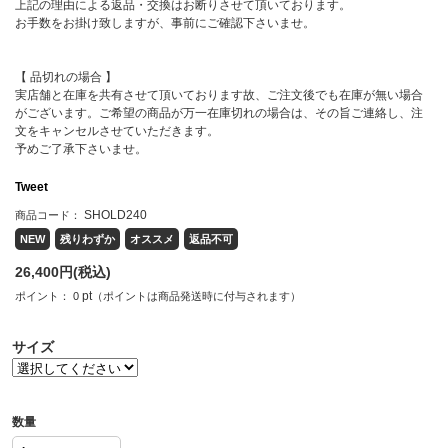
上記の理由による返品・交換はお断りさせて頂いております。
お手数をお掛け致しますが、事前にご確認下さいませ。
【 品切れの場合 】
実店舗と在庫を共有させて頂いております故、ご注文後でも在庫が無い場合
がございます。ご希望の商品が万一在庫切れの場合は、その旨ご連絡し、注
文をキャンセルさせていただきます。
予めご了承下さいませ。
Tweet
SHOLD240
商品コード：
NEW
残りわずか
オススメ
返品不可
26,400
円(税込)
pt
ポイント：
0
（ポイントは商品発送時に付与されます）
サイズ
数量