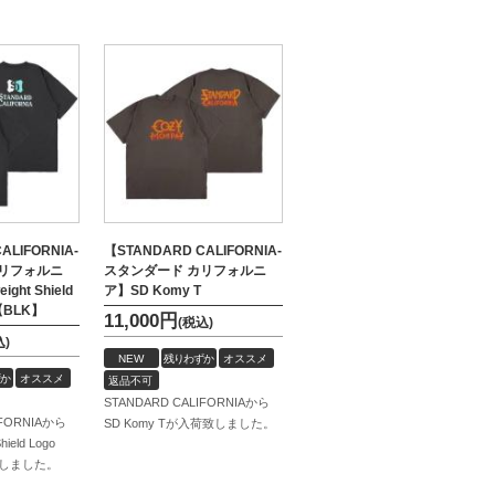
ALIFORNIA-
【STANDARD CALIFORNIA-
カリフォルニ
スタンダード カリフォルニ
ght Shield
ア】SD Komy T
T【BLK】
11,000
円
(税込)
込)
NEW
残りわずか
オススメ
か
オススメ
返品不可
STANDARD CALIFORNIAから
IFORNIAから
SD Komy Tが入荷致しました。
hield Logo
荷致しました。