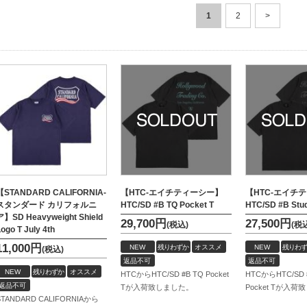
1
2
>
【STANDARD CALIFORNIA-
【HTC-エイチティーシー】
【HTC-エイチ
スタンダード カリフォルニ
HTC/SD #B TQ Pocket T
HTC/SD #B Stud
ア】SD Heavyweight Shield
29,700
円
27,500
円
(税込)
(税
ogo T July 4th
11,000
円
NEW
残りわずか
オススメ
NEW
残りわず
(税込)
返品不可
返品不可
NEW
残りわずか
オススメ
HTCからHTC/SD #B TQ Pocket
HTCからHTC/SD #
返品不可
Tが入荷致しました。
Pocket Tが入
STANDARD CALIFORNIAから