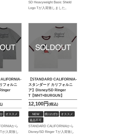
SD Heavyweight Basic Shield
Logo Tが入荷致しました。
ALIFORNIA-
【STANDARD CALIFORNIA-
カリフォルニ
スタンダード カリフォルニ
Ringer
ア】Disney/SD Ringer
T【WHT×BURGUN】
12,100
円
込)
(税込)
か
オススメ
NEW
残りわずか
オススメ
返品不可
IFORNIAから
STANDARD CALIFORNIAから
ger Tが入荷致し
Disney/SD Ringer Tが入荷致し