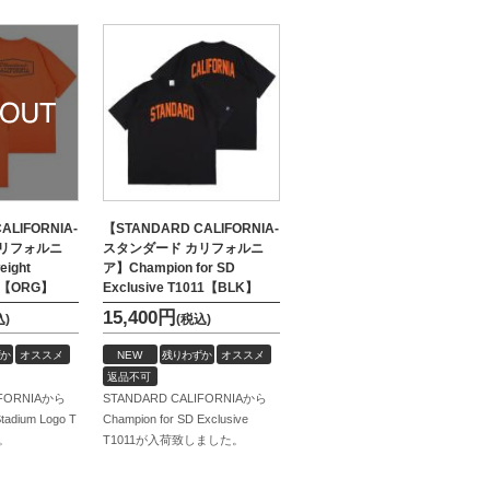
ALIFORNIA-
【STANDARD CALIFORNIA-
カリフォルニ
スタンダード カリフォルニ
ight
ア】Champion for SD
 T【ORG】
Exclusive T1011【BLK】
15,400
円
込)
(税込)
か
オススメ
NEW
残りわずか
オススメ
返品不可
IFORNIAから
STANDARD CALIFORNIAから
tadium Logo T
Champion for SD Exclusive
。
T1011が入荷致しました。