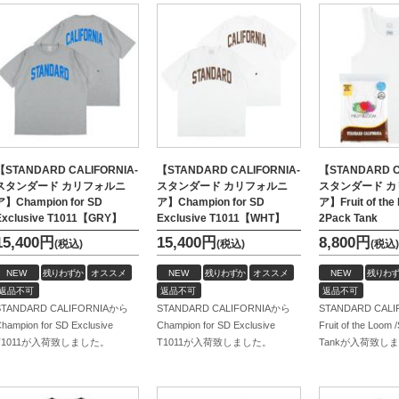
【STANDARD CALIFORNIA-
【STANDARD CALIFORNIA-
【STANDARD C
スタンダード カリフォルニ
スタンダード カリフォルニ
スタンダード 
ア】Champion for SD
ア】Champion for SD
ア】Fruit of the
Exclusive T1011【GRY】
Exclusive T1011【WHT】
2Pack Tank
15,400
円
15,400
円
8,800
円
(税込)
(税込)
(税込)
NEW
残りわずか
オススメ
NEW
残りわずか
オススメ
NEW
残りわず
返品不可
返品不可
返品不可
STANDARD CALIFORNIAから
STANDARD CALIFORNIAから
STANDARD CAL
hampion for SD Exclusive
Champion for SD Exclusive
Fruit of the Loom
T1011が入荷致しました。
T1011が入荷致しました。
Tankが入荷致し