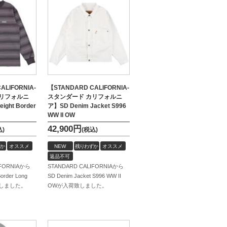
ALIFORNIA-
【STANDARD CALIFORNIA-
カリフォルニ
スタンダード カリフォルニ
ight Border
ア】SD Denim Jacket S996
WW II OW
42,900
円
込)
(税込)
か
オススメ
NEW
残りわずか
オススメ
返品不可
IFORNIAから
STANDARD CALIFORNIAから
order Long
SD Denim Jacket S996 WW II
荷致しました。
OWが入荷致しました。