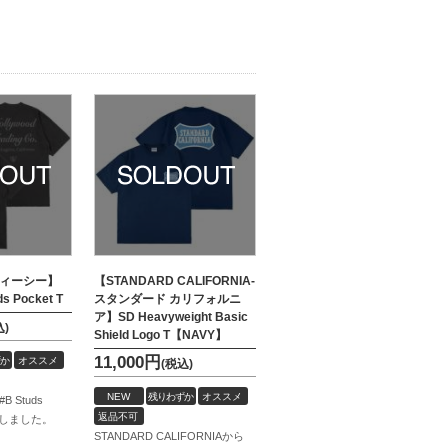
ティーシー】
【STANDARD CALIFORNIA-
s Pocket T
スタンダード カリフォルニ
ア】SD Heavyweight Basic
込)
Shield Logo T【NAVY】
11,000
円
か
オススメ
(税込)
NEW
残りわずか
オススメ
B Studs
返品不可
荷致しました。
STANDARD CALIFORNIAから