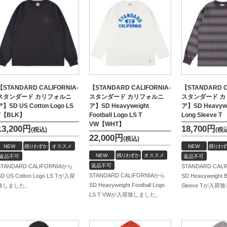
【STANDARD CALIFORNIA-
【STANDARD CALIFORNIA-
【STANDARD C
スタンダード カリフォルニ
スタンダード カリフォルニ
スタンダード 
ア】SD US Cotton Logo LS
ア】SD Heavyweight
ア】SD Heavywe
T【BLK】
Football Logo LS T
Long Sleeve T
VW【WHT】
13,200
円
18,700
円
(税込)
(税
22,000
円
(税込)
NEW
残りわずか
オススメ
NEW
残りわず
NEW
残りわずか
オススメ
返品不可
返品不可
返品不可
STANDARD CALIFORNIAから
STANDARD CAL
STANDARD CALIFORNIAから
SD US Cotton Logo LS Tが入荷
SD Heavyweight B
SD Heavyweight Football Logo
致しました。
Sleeve Tが入
LS T VWが入荷致しました。