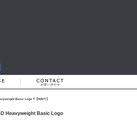
eight Basic Logo T【NAVY】
avyweight Basic Logo