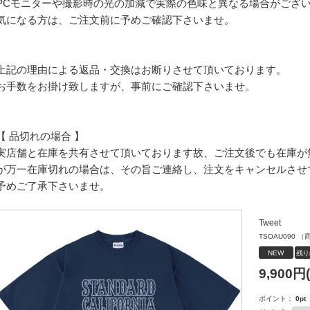
PCモニターや撮影時の光の加減で実際の色味と異なる場合がござ
気になる方は、ご注文前に予めご確認下さいませ。
上記の理由による返品・交換はお断りさせて頂いております。
お手数をお掛け致しますが、事前にご確認下さいませ。
【 品切れの場合 】
実店舗と在庫を共有させて頂いております故、ご注文後でも在庫が
が万一在庫切れの場合は、その旨ご連絡し、注文をキャンセルさせ
予めご了承下さいませ。
Tweet
TSOAU090
（
NEW
残り
9,900
円
ポイント：
0
pt