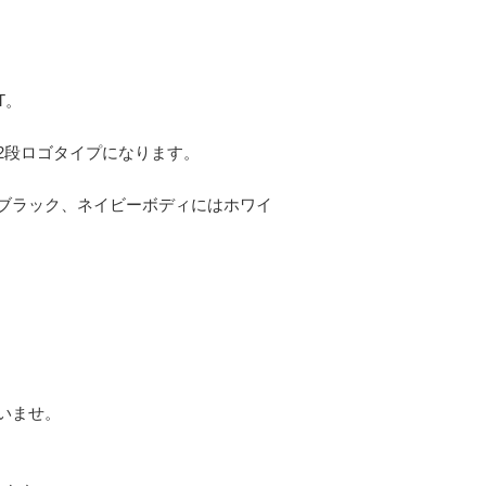
T。
2段ロゴタイプになります。
ブラック、ネイビーボディにはホワイ
いませ。