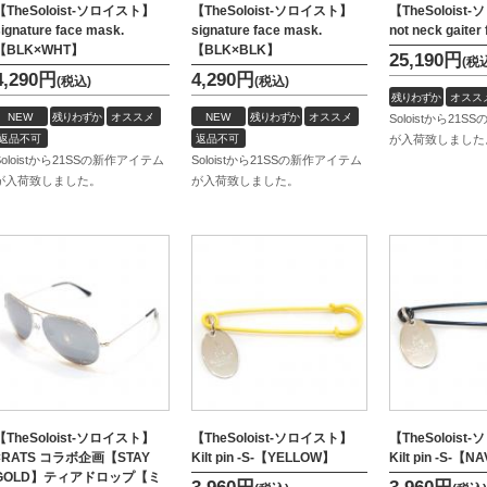
【TheSoloist-ソロイスト】
【TheSoloist-ソロイスト】
【TheSolois
ignature face mask.
signature face mask.
not neck gaiter
【BLK×WHT】
【BLK×BLK】
25,190
円
(税
4,290
円
4,290
円
(税込)
(税込)
残りわずか
オスス
NEW
残りわずか
オススメ
NEW
残りわずか
オススメ
Soloistから21
返品不可
返品不可
が入荷致しました
Soloistから21SSの新作アイテム
Soloistから21SSの新作アイテム
が入荷致しました。
が入荷致しました。
【TheSoloist-ソロイスト】
【TheSoloist-ソロイスト】
【TheSolois
×RATS コラボ企画【STAY
Kilt pin -S-【YELLOW】
Kilt pin -S-【N
GOLD】ティアドロップ【ミ