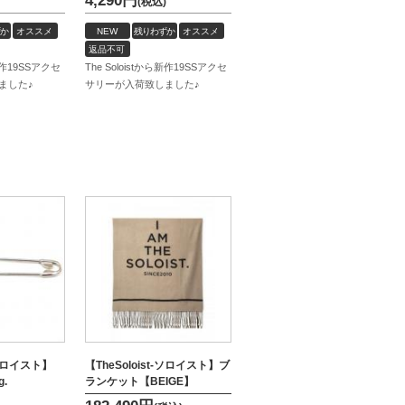
4,290
円
(税込)
か
オススメ
NEW
残りわずか
オススメ
返品不可
ら新作19SSアクセ
The Soloistから新作19SSアクセ
ました♪
サリーが入荷致しました♪
t-ソロイスト】
【TheSoloist-ソロイスト】ブ
g.
ランケット【BEIGE】