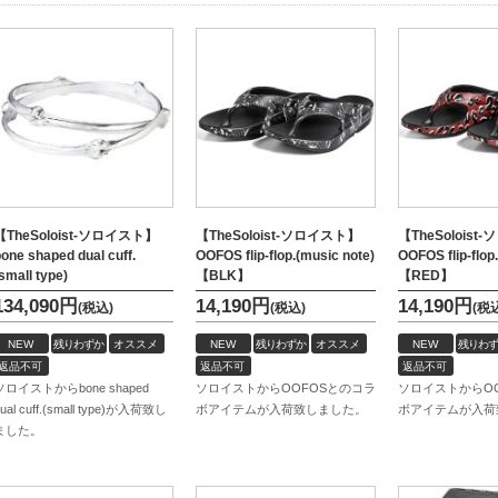
【TheSoloist-ソロイスト】
【TheSoloist-ソロイスト】
【TheSolois
one shaped dual cuff.
OOFOS flip-flop.(music note)
OOFOS flip-flop
small type)
【BLK】
【RED】
134,090
円
14,190
円
14,190
円
(税込)
(税込)
(税
NEW
残りわずか
オススメ
NEW
残りわずか
オススメ
NEW
残りわず
返品不可
返品不可
返品不可
ソロイストからbone shaped
ソロイストからOOFOSとのコラ
ソロイストからO
ual cuff.(small type)が入荷致し
ボアイテムが入荷致しました。
ボアイテムが入荷
ました。