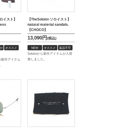
t-ソロイスト】
【TheSoloist-ソロイスト】
less
natural material sandals.
】
【CHOCO】
13,090
円
(税込)
か
オススメ
NEW
オススメ
返品不可
Soloistから新作アイテムが入荷
致しました。
AWの新作アイテム
。