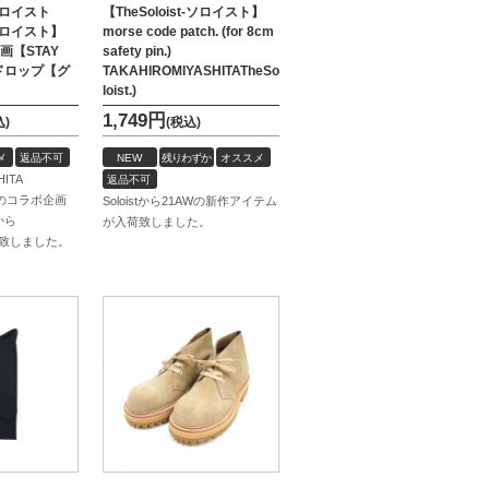
-ソロイスト
【TheSoloist-ソロイスト】
t-ソロイスト】
morse code patch. (for 8cm
画【STAY
safety pin.)
ドロップ【グ
TAKAHIROMIYASHITATheSo
loist.)
1,749
円
込)
(税込)
メ
返品不可
NEW
残りわずか
オススメ
HITA
返品不可
ATSのコラボ企画
Soloistから21AWの新作アイテム
から
が入荷致しました。
致しました。