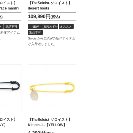
t-ソロイスト】
【TheSoloist-ソロイスト】
 face mask?
desert boots
109,890
円
込)
(税込)
メ
返品不可
NEW
残りわずか
オススメ
SSの新作アイテム
返品不可
。
Soloistから20AWの新作アイテム
が入荷致しました。
t-ソロイスト】
【TheSoloist-ソロイスト】
AVY】
Kilt pin -L-【YELLOW】