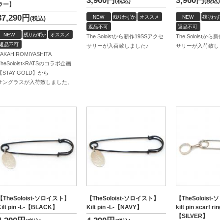
3,960
円
3,960
円
(税込)
(税込)
ラー】
37,290
円
NEW
残りわずか
オススメ
NEW
残りわず
(税込)
返品不可
返品不可
NEW
残りわずか
オススメ
The Soloistから新作19SSアクセ
The Soloistか
返品不可
サリーが入荷致しました♪
サリーが入荷致し
TAKAHIROMIYASHITA
TheSoloist×RATSのコラボ企画
【STAY GOLD】から
サングラスが入荷致しました。
【TheSoloist-ソロイスト】
【TheSoloist-ソロイスト】
【TheSolois
Kilt pin -L-【BLACK】
Kilt pin -L-【NAVY】
kilt pin scarf rin
【SILVER】