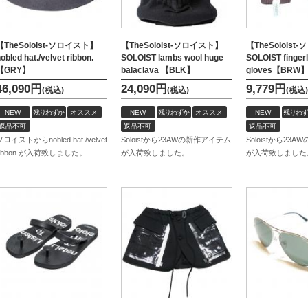
【TheSoloist-ソロイスト】
【TheSoloist-ソロイスト】
【TheSolois
obled hat./velvet ribbon.
SOLOIST lambs wool huge
SOLOIST finger
【GRY】
balaclava 【BLK】
gloves【BRW
46,090
円
24,090
円
9,779
円
(税込)
(税込)
(税込)
NEW
残りわずか
オススメ
NEW
残りわずか
オススメ
NEW
残りわず
返品不可
返品不可
返品不可
ソロイストからnobled hat./velvet
Soloistから23AWの新作アイテム
Soloistから23
ribbon.が入荷致しました。
が入荷致しました。
が入荷致しました