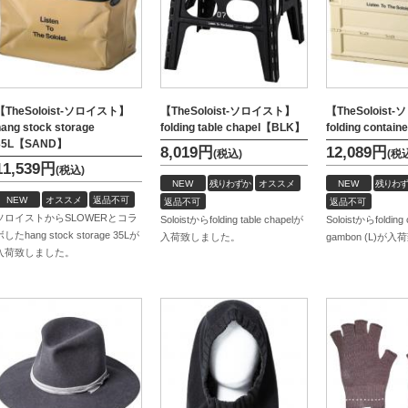
【TheSoloist-ソロイスト】
【TheSoloist-ソロイスト】
【TheSolois
hang stock storage
folding table chapel【BLK】
folding contain
35L【SAND】
8,019
円
12,089
円
(税込)
(税
11,539
円
(税込)
NEW
残りわずか
オススメ
NEW
残りわず
NEW
オススメ
返品不可
返品不可
返品不可
ソロイストからSLOWERとコラ
Soloistからfolding table chapelが
Soloistからfolding 
ボしたhang stock storage 35Lが
入荷致しました。
gambon (L)が
入荷致しました。