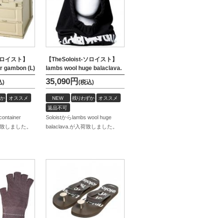
t-ソロイスト】
【TheSoloist-ソロイスト】
er gambon (L)
lambs wool huge balaclava.
35,090
円
込)
(税込)
か
オススメ
NEW
残りわずか
オススメ
返品不可
container
Soloistからlambs wool huge
入荷致しました。
balaclava.が入荷致しました。