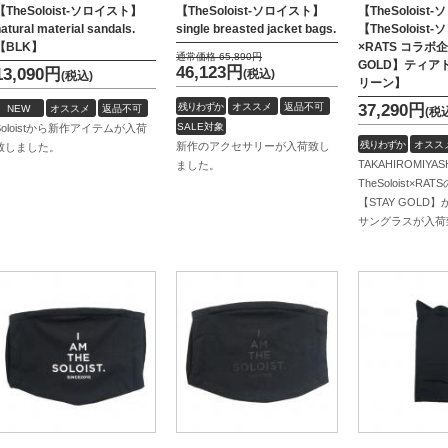
【TheSoloist-ソロイスト】
【TheSoloist-ソロイスト】
【TheSoloist
atural material sandals.
single breasted jacket bags.
【TheSolois
【BLK】
×RATS コラボ企
通常価格
65,890
円
GOLD】ティア
46,123
円
13,090
円
(税込)
(税込)
リーン】
残りわずか
オススメ
返品不可
37,290
円
NEW
オススメ
返品不可
(税
SALE対象
Soloistから新作アイテムが入荷
残りわずか
オスス
新作のアクセサリーが入荷致し
アイテム
致しました。
TAKAHIROMIYAS
ました。
TheSoloist×R
【STAY GOLD】
サングラスが入荷