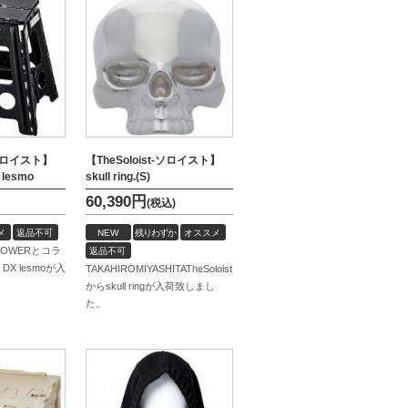
t-ソロイスト】
【TheSoloist-ソロイスト】
X lesmo
skull ring.(S)
60,390
円
(税込)
メ
返品不可
NEW
残りわずか
オススメ
OWERとコラ
返品不可
l DX lesmoが入
TAKAHIROMIYASHITATheSoloist
からskull ringが入荷致しまし
た。