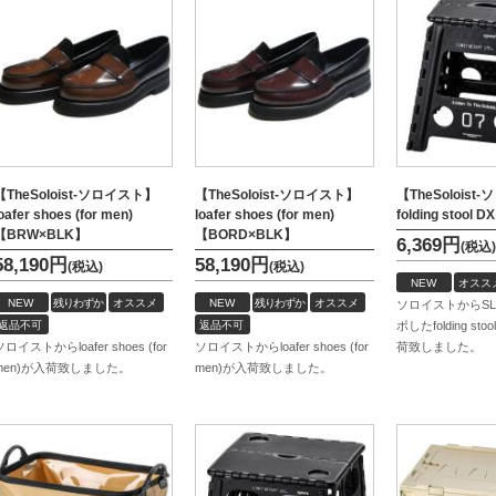
【TheSoloist-ソロイスト】
【TheSoloist-ソロイスト】
【TheSolois
oafer shoes (for men)
loafer shoes (for men)
folding stool D
【BRW×BLK】
【BORD×BLK】
6,369
円
(税込)
58,190
円
58,190
円
(税込)
(税込)
NEW
オスス
NEW
残りわずか
オススメ
NEW
残りわずか
オススメ
ソロイストからSL
返品不可
返品不可
ボしたfolding stoo
ソロイストからloafer shoes (for
ソロイストからloafer shoes (for
荷致しました。
men)が入荷致しました。
men)が入荷致しました。