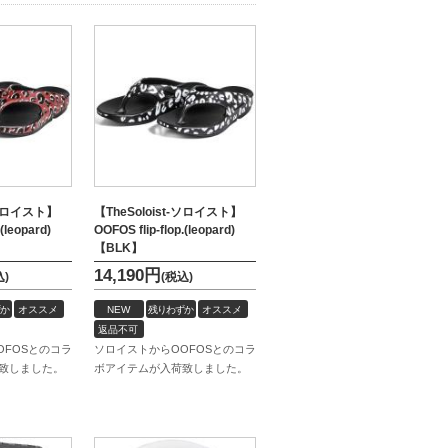
t-ソロイスト】
【TheSoloist-ソロイスト】
.(leopard)
OOFOS flip-flop.(leopard)
【BLK】
14,190
円
込)
(税込)
か
オススメ
NEW
残りわずか
オススメ
返品不可
OFOSとのコラ
ソロイストからOOFOSとのコラ
致しました。
ボアイテムが入荷致しました。