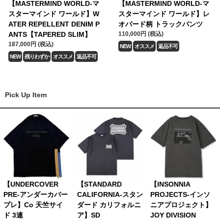
【MASTERMIND WORLD-マ
【MASTERMIND WORLD-マ
スターマインド ワールド】W
スターマインド ワールド】レ
ATER REPELLENT DENIM P
オパード柄 トラックパンツ
ANTS【TAPERED SLIM】
110,000円 (税込)
187,000円 (税込)
NEW
オススメ
返品不可
NEW
残りわずか
オススメ
返品不可
Pick Up Item
【UNDERCOVER
【STANDARD
【INSONNIA
PRE-アンダーカバー
CALIFORNIA-スタン
PROJECTS-インソ
プレ】Co 天竺サイ
ダード カリフォルニ
ニアプロジェクト】
ド 3連
ア】SD
JOY DIVISION