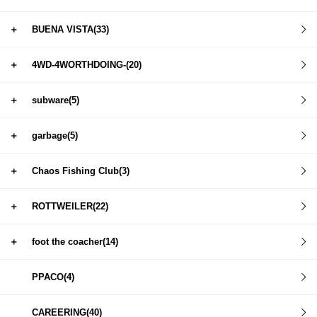
＋
BUENA VISTA(33)
＋
4WD-4WORTHDOING-(20)
＋
subware(5)
＋
garbage(5)
＋
Chaos Fishing Club(3)
＋
ROTTWEILER(22)
＋
foot the coacher(14)
PPACO(4)
CAREERING(40)