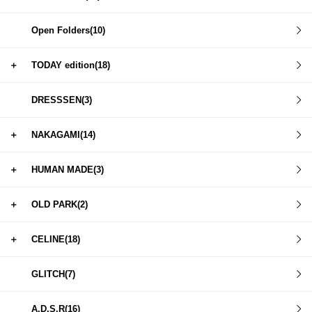
Open Folders(10)
＋
TODAY edition(18)
DRESSSEN(3)
＋
NAKAGAMI(14)
＋
HUMAN MADE(3)
＋
OLD PARK(2)
＋
CELINE(18)
GLITCH(7)
A.D.S.R(16)