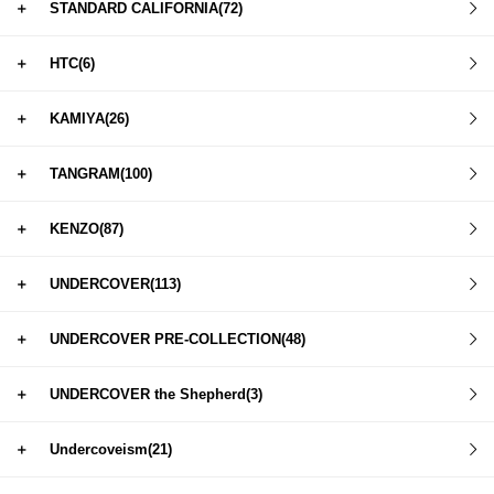
＋
STANDARD CALIFORNIA(72)
＋
HTC(6)
＋
KAMIYA(26)
＋
TANGRAM(100)
＋
KENZO(87)
＋
UNDERCOVER(113)
＋
UNDERCOVER PRE-COLLECTION(48)
＋
UNDERCOVER the Shepherd(3)
＋
Undercoveism(21)