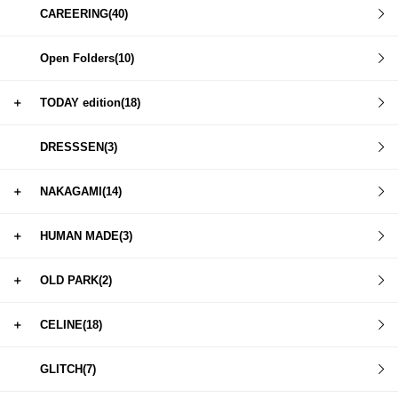
CAREERING(40)
Open Folders(10)
＋
TODAY edition(18)
DRESSSEN(3)
＋
NAKAGAMI(14)
＋
HUMAN MADE(3)
＋
OLD PARK(2)
＋
CELINE(18)
GLITCH(7)