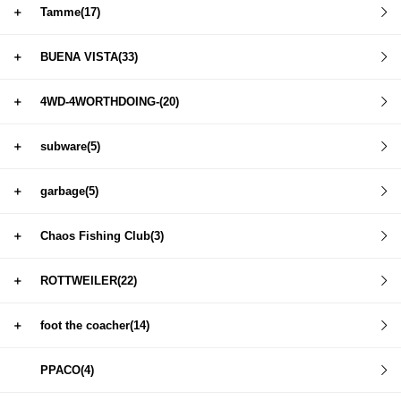
＋
Tamme(17)
＋
BUENA VISTA(33)
＋
4WD-4WORTHDOING-(20)
＋
subware(5)
＋
garbage(5)
＋
Chaos Fishing Club(3)
＋
ROTTWEILER(22)
＋
foot the coacher(14)
PPACO(4)