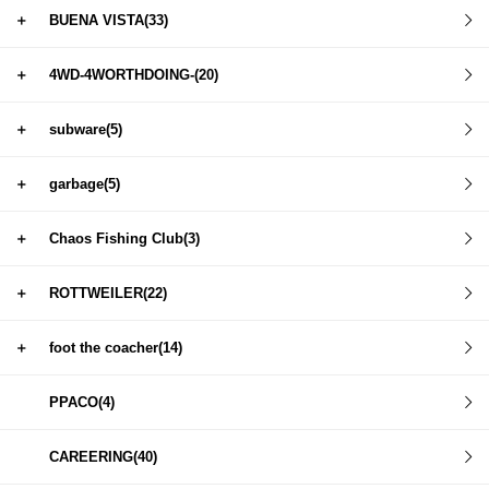
＋
BUENA VISTA(33)
＋
4WD-4WORTHDOING-(20)
＋
subware(5)
＋
garbage(5)
＋
Chaos Fishing Club(3)
＋
ROTTWEILER(22)
＋
foot the coacher(14)
PPACO(4)
CAREERING(40)