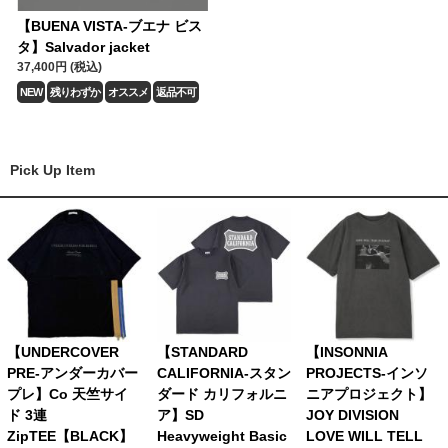
【BUENA VISTA-ブエナ ビス
タ】Salvador jacket
37,400円 (税込)
NEW
残りわずか
オススメ
返品不可
Pick Up Item
【UNDERCOVER
【STANDARD
【INSONNIA
PRE-アンダーカバー
CALIFORNIA-スタン
PROJECTS-インソ
プレ】Co 天竺サイ
ダード カリフォルニ
ニアプロジェクト】
ド 3連
ア】SD
JOY DIVISION
ZipTEE【BLACK】
Heavyweight Basic
LOVE WILL TELL