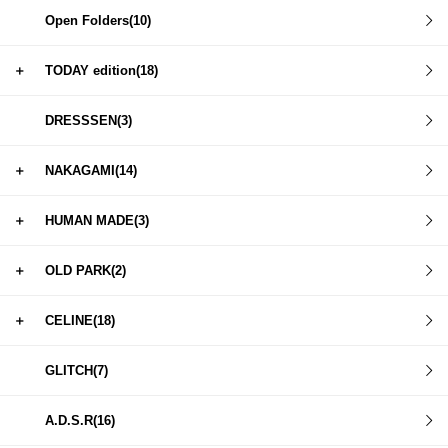
Open Folders(10)
＋
TODAY edition(18)
DRESSSEN(3)
＋
NAKAGAMI(14)
＋
HUMAN MADE(3)
＋
OLD PARK(2)
＋
CELINE(18)
GLITCH(7)
A.D.S.R(16)